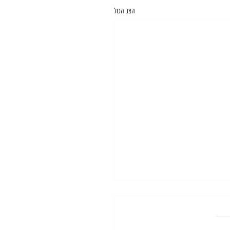
הצג הכול
Hair scissors for hairdressers are
of scissors specifically desig
cutting hair.
Hair scissors for hairdressers are a