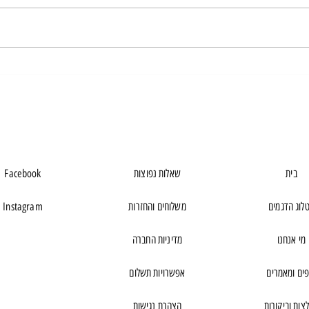
ng hair.
ylists...
סי אנ סי של חברת בלה דונה - חברת בלה
דונה משתמשת בטכנולוגיית CNC (בעברית:
שליטה ממוחשבת מספרית)
בית
שאלות נפוצות
Facebook
לוג הדגמים
משלוחים והחזרות
Instagram
מי אנחנו
מדיניות החברה
פים ומאמרים
אפשרויות תשלום
צות וביקורות
הצהרת נגישות