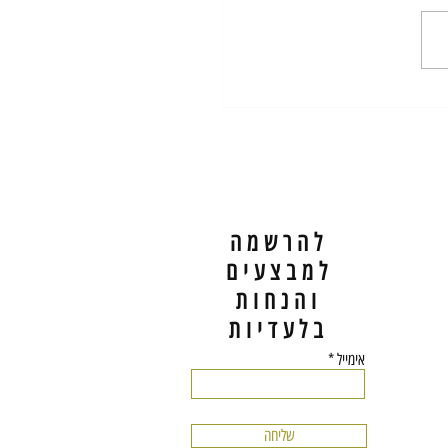
scissors specifically designed for cutti
They are an essential tool for hairst
להרשמה
למבצעים
והנחות
בלעדיות
אימייל
שליחה