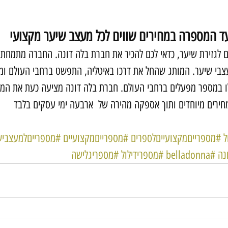
ד המספרה במחירים שווים לכל מעצב שיער מקצועי
לגזירת שיער, כדאי לכם להכיר את חברת בלה דונה. החברה מתמחת ב
צבי שיער. המותג שהחל את דרכו באיטליה, התפשט ברחבי העולם ומי
 במספר מפעלים ברחבי העולם. חברת בלה דונה מציעה כעת את המספ
חירים מיוחדים ותוך אספקה מהירה של  ארבעה ימי עסקים בלבד
ל
#מספרייםמקצועייםלספרים
#מספרייםמקצועיים
#מספרייםלמעצביש
נה
#belladonna
#מספרידילול
#מספריגלישה