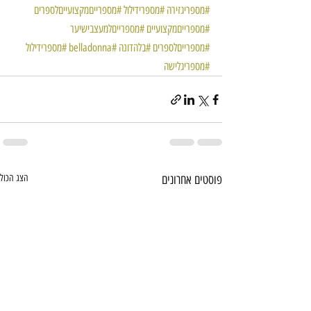
#מספריגזירה
#מספרידילול
#מספרייםמקצועייםלספרים
#מספרייםמקצועיים
#מספרייםלמעצבישיער
#מספרייםלספרים
#בלהדונה
#belladonna
#מספרידילול
#מספריגלישה
פוסטים אחרונים
הצג הכול