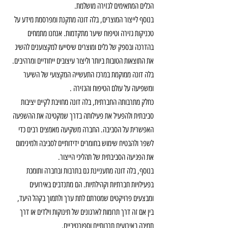
הכלים המתאימים לגזירה מושלמת.
בנוסף לייצור המוצרים, בלה דונה מתקנת ומפרסמת מידע על 
טכניקות גזירה וטיפוח שיער מתקדמות. אנחנו מתמחים 
בהדרכה ובספק של כלים ומוצרים שיסייעו למקצוענים להשיג 
את התוצאות הטובות ביותר וליצור עיצובים ייחודיים ומרהיבים.
בלה דונה ממוקמת במרכז התעשייה המקצועי של השיער 
ומשפיעה על עולם הטיפוח והגזירה .
כחלק מתרבותה החברתית, בלה דונה מחויבת לקיים יציבות 
סביבתית ולהפעיל את פעילותה בדרך שמקטינה את ההשפעה 
האפשרית על הסביבה. החברה משקיעה מאמצים רבים כדי 
לשפר ולהבטיח שימוש בחומרים ידידותיים לסביבה ולמינימום 
את הפגיעה הסביבתית של תהליכי הייצור.
בנוסף, בלה דונה מתעניינת גם בתרבות ובחברה ותומכת 
בפעילויות חברתיות וקהילתיות. הם מתנדבים באירועים 
ומבצעים פרויקטים שמטרתם לתת ערך ולתמוך בקהל היעד, 
בין אם זה דרך תרומות לארגונים של תינוקות וילדים או דרך 
תמיכה באירועים תרבותיים וספורטיביים.