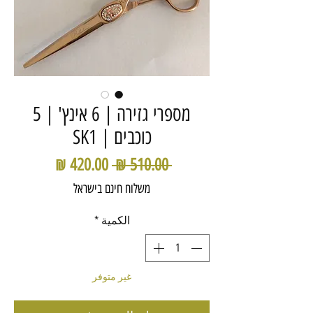
מספרי גזירה | 6 אינץ' | 5
כוכבים | SK1
سعر
سعر
 ‏510.00 ₪ 
عادي
البيع
משלוח חינם בישראל
الكمية
*
غير متوفر