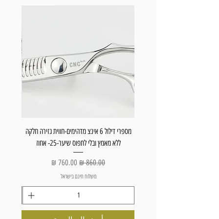
מספרי דילול 6 אינצ מדהימים-חווית גזירה חלקה
מספריים ל
ללא מאמץ ובלי לתפוס שיער-25- אחוז
מ
سعر عادي
سعر البيع
משלוח חינם בישראל