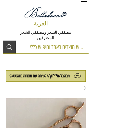
العربة
مصففي الشعر ومصففي الشعر
المحترفين
מבולבל/ת? לחץ/י לשיחה עם מומחה בוואטסאפ