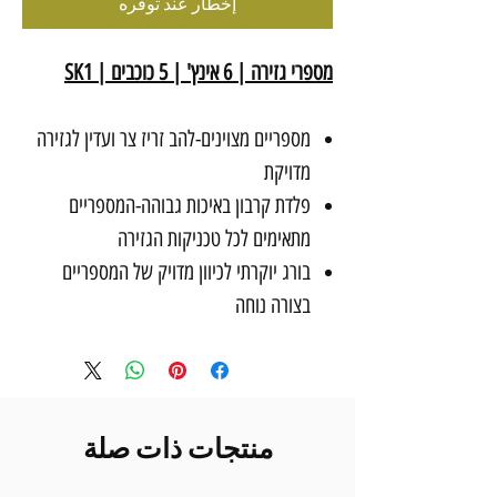
إخطار عند توفره
מספרי גזירה | 6 אינץ' | 5 כוכבים | SK1
מספריים מצוינים-להב זריז צר ועדין לגזירה
מדויקת
פלדת קרבון באיכות גבוהה-המספריים
מתאימים לכל טכניקות הגזירה
בורג יוקרתי לכיוון מדויק של המספריים
בצורה נוחה
منتجات ذات صلة