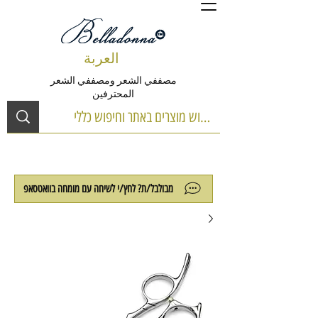
العربة
مصففي الشعر ومصففي الشعر
المحترفين
מבולבל/ת? לחץ/י לשיחה עם מומחה בוואטסאפ