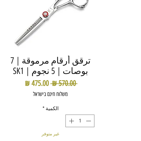
ترقق أرقام مرموقة | 7
بوصات | 5 نجوم | SK1
سعر
سعر
 ‏570.00 ₪ 
عادي
البيع
משלוח חינם בישראל
الكمية
*
غير متوفر