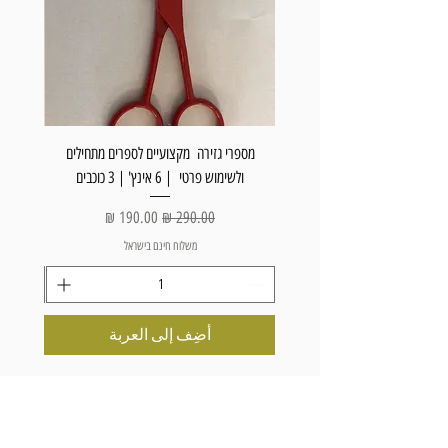
מספרי גזירה מקצועיים לספרים מתחילים
מספרי
ולשימוש פרטי | 6 אינץ' | 3 כוכבים
ולשימו
سعر عادي
سعر البيع
משלוח חינם בישראל
أضِف إلى العربة