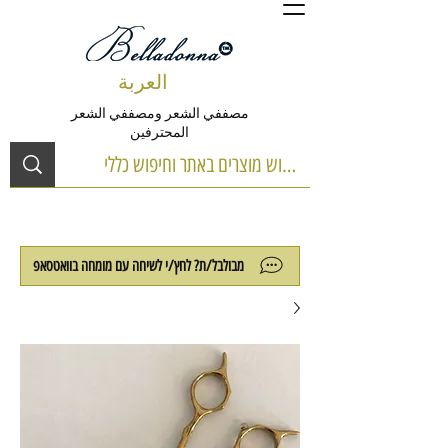
العربة
مصففي الشعر ومصففي الشعر
المحترفين
מבולבל/ת? לחץ/י לשיחה עם מומחה בוואטסאפ