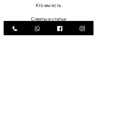
Кто мы есть
Советы и статьи
Рекомендации и отзывы
контакт
Общие вопросы
Доставка и возврат
политика компании
Варианты оплаты
Facebook