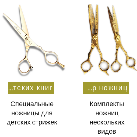
Для детских книг
Набор ножниц
Специальные
Комплекты
ножницы для
ножниц
детских стрижек
нескольких
видов