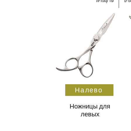
רים
עוד קטגוריות
Налево
Ножницы для
левых