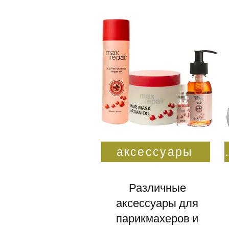
аксессуары
мужски
Различные
аксессуары для
парикмахеров и