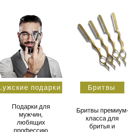
е подарки
Бритвы
Подарки для
Бритвы премиум-
мужчин,
класса для
любящих
бритья и
профессию