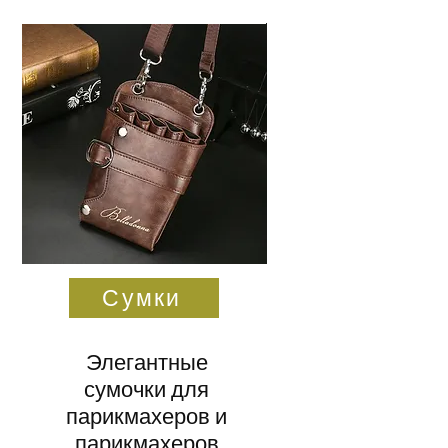
Сумки
Элегантные
сумочки для
парикмахеров и
парикмахеров