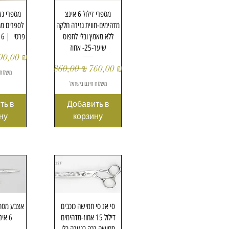
росмотр
Быстрый просмотр
מספרי דילול 6 אינצ
מספרי גז
מדהימים-חווית גזירה חלקה
לספרים מת
ללא מאמץ ובלי לתפוס
פרטי | 6 אינץ' | 3 כוכבים
שיער-25- אחוז
цена
ена со скидкой
90,00 ₪
Обычная цена
Цена со скидкой
860,00 ₪
760,00 ₪
משלוח 
משלוח חינם בישראל
ть в
Добавить в
ну
корзину
росмотр
Быстрый просмотр
סי אנ סי חמישה כוכבים
אצבע מסתו
דילול 15 אחוז-מדהימים
6 אינצ מדהימים
תחושה רכה בגזירה בלי