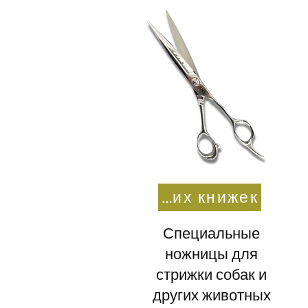
Для собачьих книжек
Специальные
ножницы для
стрижки собак и
других животных