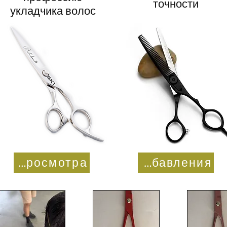
точности
укладчика волос
Номер просмотра
Числа разбавления