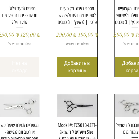
Быстрый просмотр
Быстрый просмотр
Быстрый п
ירה מקצועיים
מספרי גזירה מקצועיים
סכינים לתער דילול ----
חילים ולשימוש
לספרים מתחילים ולשימוש
חבילת סכינים רב פעמיים
פרטי | 6 אינץ' | 3 כוכבים
לתער דילול
Обычная цена
Цена со скидкой
Обычная цена
Цена со скидкой
Обычная 
Ц
250,00 ₪
120,00 ₪
290,00 ₪
190,00 ₪
290,00 ₪
1
חינם בישראל
משלוח חינם בישראל
משלוח חינם בישראל
Нет на
Добавить в
Добави
складе
корзину
корзи
Быстрый просмотр
Быстрый просмотр
Быстрый п
מספריים לגזירת שיער יבש
Model #: TC501B-LEFT-
בבת ליד שמאל
מיועדים ליד שמאל Size:
או רטוב וגם לגלישה -
5.0"-מידה 5 אינצ Steel:
מספריים מפלצתיים חזקים