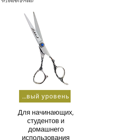
למתחילים ושימוש ביתי
На базовый уровень
Для начинающих,
студентов и
домашнего
использования