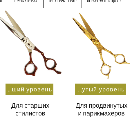
למתקדמים ובעלי מספרות
למעצבי שיער בכירים
מספריים לשמאליים
תע
На высший уровень
На продвинутый уровень
Для старших
Для продвинутых
стилистов
и парикмахеров