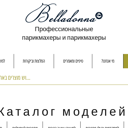
Профессиональные
парикмахеры и парикмахеры
מי אנחנו?
טיפים ומאמרים
המלצות וביקורות
למשו
Каталог моделей