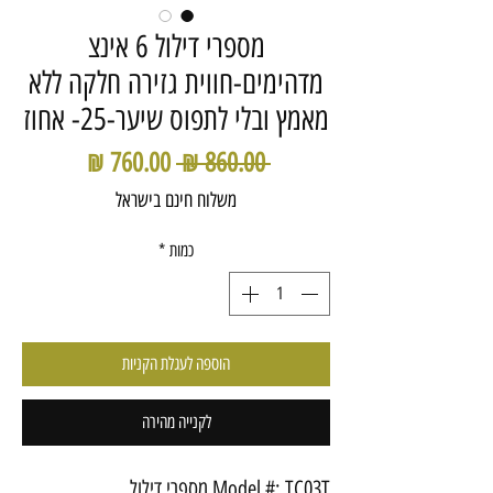
מספרי דילול 6 אינצ
מדהימים-חווית גזירה חלקה ללא
מאמץ ובלי לתפוס שיער-25- אחוז
מחיר
מחיר
 ‏860.00 ‏₪ 
רגיל
מבצע
משלוח חינם בישראל
כמות
*
הוספה לעגלת הקניות
לקנייה מהירה
Model #: TC03T מספרי דילול