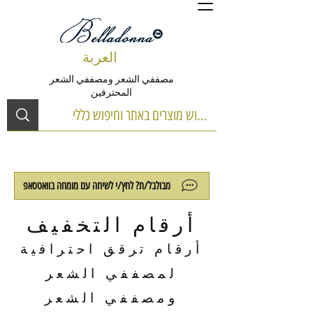
العربة
مصففي الشعر ومصففي الشعر
المحترفين
מבולבל/ת? לחץ/י לשיחה עם מומחה בוואטסאפ
أرقام التخفيف
أرقام ترقق احترافية
لمصففي الشعر
ومصففي الشعر