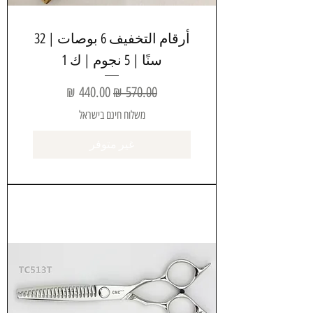
أرقام التخفيف 6 بوصات | 32
سنًا | 5 نجوم | ك 1
سعر عادي
سعر البيع
משלוח חינם בישראל
غير متوفر