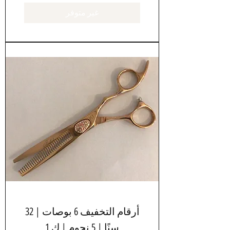
غير متوفر
أرقام التخفيف 6 بوصات | 32
سنًا | 5 نجوم | ك 1