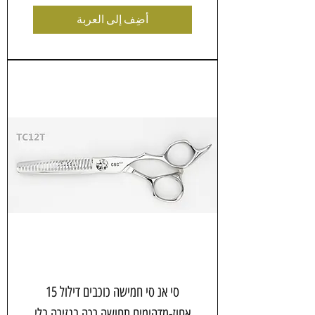
أضِف إلى العربة
סי אנ סי חמישה כוכבים דילול 15
אחוז-מדהימים תחושה רכה בגזירה בלי