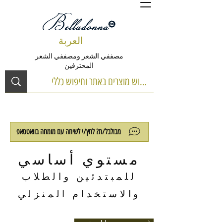
العربة
مصففي الشعر ومصففي الشعر
المحترفين
מבולבל/ת? לחץ/י לשיחה עם מומחה בוואטסאפ
مستوي أساسي
للمبتدئين والطلاب
والاستخدام المنزلي