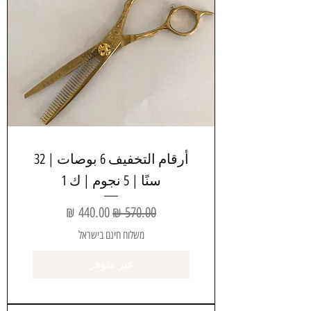
أرقام التخفيف 6 بوصات | 32
سنًا | 5 نجوم | ك 1
سعر عادي
سعر البيع
משלוח חינם בישראל
غير متوفر