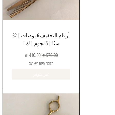
أرقام التخفيف 6 بوصات | 32
سنًا | 5 نجوم | ك 1
سعر عادي
سعر البيع
משלוח חינם בישראל
غير متوفر