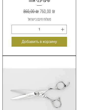
שיער-25- אחוז
Обычная цена
Цена со скидкой
860,00 ₪
760,00 ₪
משלוח חינם בישראל
Добавить в корзину