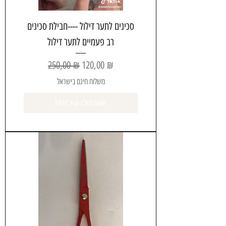
סכינים לתער דילול ----חבילת סכינים
רב פעמיים לתער דילול
Обычная цена
Цена со скидкой
250,00 ₪
120,00 ₪
משלוח חינם בישראל
Нет на складе