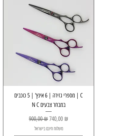
מספרי גזירה | 6 אינץ' | 5 כוכבים | C
N C במבחר צבעים
Обычная цена
Цена со скидкой
900,00 ₪
740,00 ₪
משלוח חינם בישראל