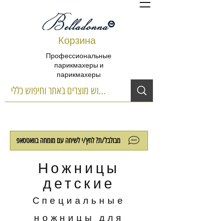
Корзина
Профессиональные
парикмахеры и
парикмахеры
מבולבל/ת? לחץ/י לשיחה עם מומחה בוואטסאפ
Ножницы
детские
Специальные
ножницы для