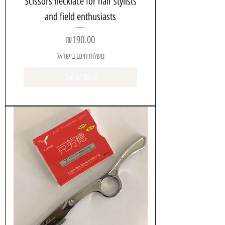
Scissors necklace for hair stylists
and field enthusiasts
Price
₪190.00
משלוח חינם בישראל
Out of Stock