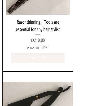
Razor thinning | Tools are
essential for any hair stylist
Price
₪210.00
משלוח חינם בישראל
Out of Stock