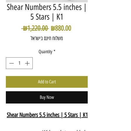
Shear Numbers 5.5 inches |
5 Stars | K1
Regular
Sale
 ₪1,220.00 
₪880.00
Price
Price
משלוח חינם בישראל
Quantity
*
Add to Cart
Buy Now
Shear Numbers 5.5 inches | 5 Stars | K1