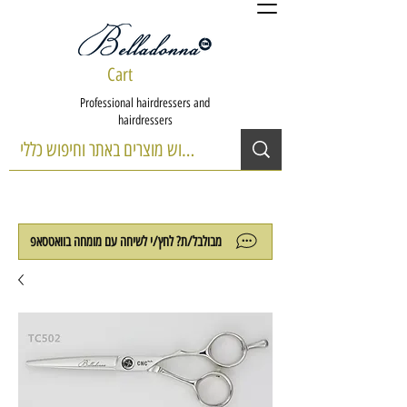
Cart
Professional hairdressers and
hairdressers
מבולבל/ת? לחץ/י לשיחה עם מומחה בוואטסאפ