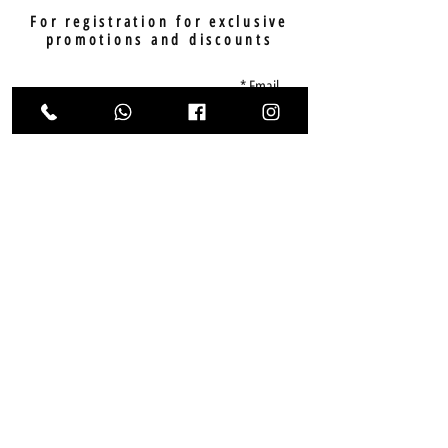
For registration for exclusive
promotions and discounts
Email
sending
Home
Catalog of models
Who we are
Tips and Articles