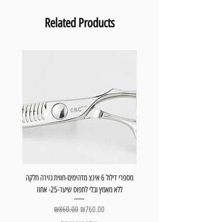
Related Products
גזירת שיער יבש או רטוב וגם לגלישה
מספרי דילול 6 אינצ מדהימים-חווית גזירה חלקה
ריים מפלצתיים חזקים מאוד
ללא מאמץ ובלי לתפוס שיער-25- אחוז
Regular Price
Sale Price
₪860.00
₪760.00