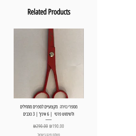
Related Products
זירה מקצועיים לספרים מתחילים
מספרי גזירה מקצועיים לספרים מתחילים
ולשימוש פרטי | 6 אינץ' | 3 כוכבים
Regular Price
Sale Price
₪290.00
₪190.00
משלוח חינם בישראל