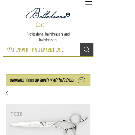
Cart
Professional hairdressers and
hairdressers
מבולבל/ת? לחץ/י לשיחה עם מומחה בוואטסאפ