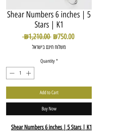
Shear Numbers 6 inches | 5
Stars | K1
Regular
Sale
 ₪1,210.00 
₪750.00
Price
Price
משלוח חינם בישראל
Quantity
*
Add to Cart
Buy Now
Shear Numbers 6 inches | 5 Stars | K1