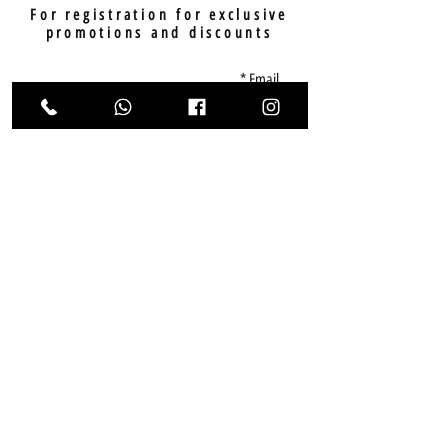
For registration for exclusive
promotions and discounts
Email
sending
Home
Catalog of models
Who we are
Tips and Articles